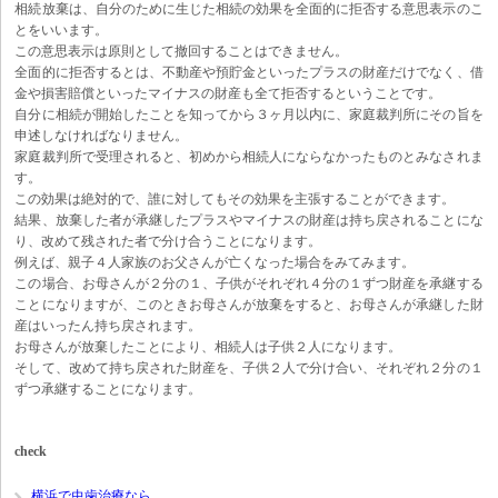
相続放棄は、自分のために生じた相続の効果を全面的に拒否する意思表示のこ
とをいいます。
この意思表示は原則として撤回することはできません。
全面的に拒否するとは、不動産や預貯金といったプラスの財産だけでなく、借
金や損害賠償といったマイナスの財産も全て拒否するということです。
自分に相続が開始したことを知ってから３ヶ月以内に、家庭裁判所にその旨を
申述しなければなりません。
家庭裁判所で受理されると、初めから相続人にならなかったものとみなされま
す。
この効果は絶対的で、誰に対してもその効果を主張することができます。
結果、放棄した者が承継したプラスやマイナスの財産は持ち戻されることにな
り、改めて残された者で分け合うことになります。
例えば、親子４人家族のお父さんが亡くなった場合をみてみます。
この場合、お母さんが２分の１、子供がそれぞれ４分の１ずつ財産を承継する
ことになりますが、このときお母さんが放棄をすると、お母さんが承継した財
産はいったん持ち戻されます。
お母さんが放棄したことにより、相続人は子供２人になります。
そして、改めて持ち戻された財産を、子供２人で分け合い、それぞれ２分の１
ずつ承継することになります。
check
横浜で虫歯治療なら