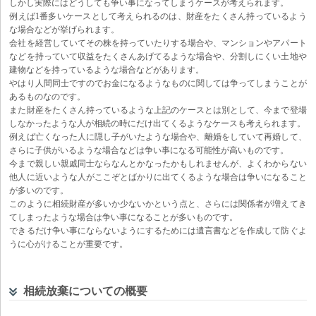
しかし実際にはどうしても争い事になってしまうケースが考えられます。
例えば1番多いケースとして考えられるのは、財産をたくさん持っているよう
な場合などが挙げられます。
会社を経営していてその株を持っていたりする場合や、マンションやアパート
などを持っていて収益をたくさんあげてるような場合や、分割しにくい土地や
建物などを持っているような場合などがあります。
やはり人間同士ですのでお金になるようなものに関しては争ってしまうことが
あるものなのです。
また財産をたくさん持っているような上記のケースとは別として、今まで登場
しなかったような人が相続の時にだけ出てくるようなケースも考えられます。
例えば亡くなった人に隠し子がいたような場合や、離婚をしていて再婚して、
さらに子供がいるような場合などは争い事になる可能性が高いものです。
今まで親しい親戚同士ならなんとかなったかもしれませんが、よくわからない
他人に近いような人がここぞとばかりに出てくるような場合は争いになること
が多いのです。
このように相続財産が多いか少ないかという点と、さらには関係者が増えてき
てしまったような場合は争い事になることが多いものです。
できるだけ争い事にならないようにするためには遺言書などを作成して防ぐよ
うに心がけることが重要です。
相続放棄についての概要